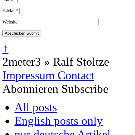
E-Mail
*
Website
Abschicken
Submit
↑
2meter3 » Ralf Stoltze
Impressum
Contact
Abonnieren
Subscribe
All posts
English posts only
nur deutsche Artikel